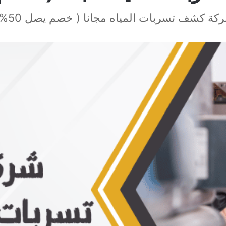
كة كشف تسربات المياه مجانا ( خصم يصل 50% )