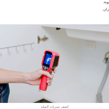
بة.
ان.
كشف تسربات المياه