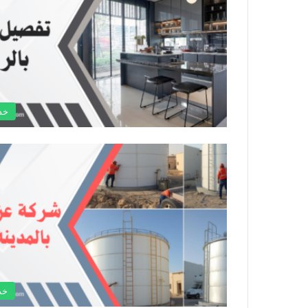
خد
خد