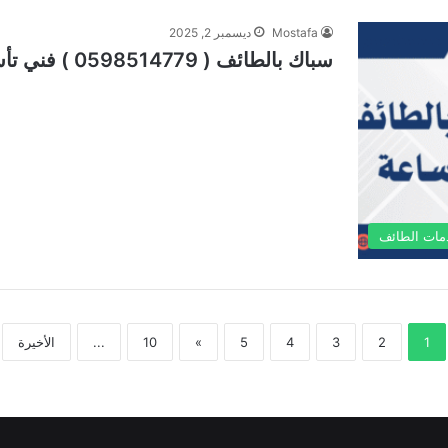
Mostafa
ديسمبر 2, 2025
سباك بالطائف ( 0598514779 ) فني تأسيس 24/7 ساعة الحوية
مات الطائف
1
2
3
4
5
»
10
...
الأخيرة