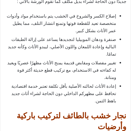
جديدًا دون الحاجة لشراء بديل مكلف كما تقوم الورشة بالاتي :
إصلاح الكسر والشروخ في الخشب يتم باستخدام مواد وأدوات
متخصصة تعيد للقطعة قوتها وتمنع انتشار التلف، مما يطيل
عمر الأثاث بشكل كبير.
صنفرة ودهان الموبيليا لتجديدها يساعد على إزالة الطبقات
البالية وإعادة اللمعان واللون الأصلي، ليبدو الأثاث وكأنه جديد
تمامًا.
تغيير مفصلات ومقابض قديمة يمنح الأثاث مظهرًا عصريًا ويعيد
له كفاءته في الاستخدام، مع تركيب قطع حديثة أكثر قوة
ومتانة.
إعادة الأثاث لحالته الأصلية بأقل تكلفة تعتبر خدمة اقتصادية
تحافظ على مظهركم الداخلي دون الحاجة لشراء أثاث جديد
باهظ الثمن.
نجار خشب بالطائف لتركيب باركية
وأرضيات