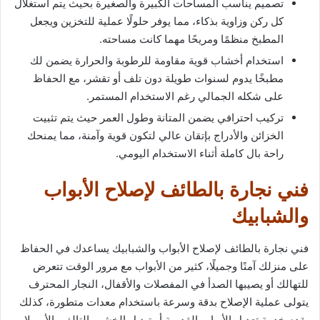
تصميم يناسب المساحات الكبيرة والصغيرة بحيث يتم استغلال
كل ركن وزاوية بذكاء، مما يوفر حلولًا عملية للتخزين ويجعل
المطبخ منظمًا ومريحًا مهما كانت مساحته.
استخدام أخشاب قوية مقاومة للرطوبة والحرارة يضمن لك
مطبخًا يدوم لسنوات طويلة دون تلف أو تقشر، مع الحفاظ
على شكله الجمالي رغم الاستخدام المستمر.
تركيب احترافي يضمن المتانة وطول العمر حيث يتم تثبيت
الخزائن والأدراج بإتقان عالي لتكون قوية وآمنة، مما يمنحك
راحة بال كاملة أثناء الاستخدام اليومي.
فني نجارة بالطائف لإصلاح الأبواب
والشبابيك
فني نجارة بالطائف لإصلاح الأبواب والشبابيك يساعدك في الحفاظ
على منزلك آمنًا وجميلًا، كثير من الأبواب مع مرور الوقت تتعرض
للتهالك أو يصيبها الصدأ في المفصلات والأقفال، النجار المحترف
يتولى عملية الإصلاح بدقة وسرعة باستخدام معدات متطورة، كذلك
يقدم خدمة تعديل الأبواب القديمة أو تبديل الخشب التالف، الأمر لا