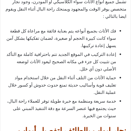
تشمل جميع أنواع الأثاث سواء الكلاسيكي أو المودرن، وجود نجار
متخصص يوفر الوقت والمجهود ويمنحك راحة البال أثناء النقل ويقوم
ايضا بالتالي :
فك الأثاث بجميع أنواعه يتم بعناية فائقة مع مراعاة كل قطعة
سواء كانت كبيرة الحجم أو صغيرة، لضمان تفكيكها بشكل آمن
يسهل إعادة تركيبها.
إعادة التركيب في الموقع الجديد تتم باحترافية كاملة مع التأكد
من تثبيت كل جزء في مكانه الصحيح ليعود الأثاث لوضعه
الأصلي دون أي خلل.
حماية الأثاث من التلف أثناء النقل من خلال استخدام مواد
تغليف قوية وأساليب حديثة تمنع حدوث خدوش أو كسور خلال
عملية النقل.
خدمة سريعة ومنظمة مع خبرة طويلة توفر للعملاء راحة البال،
حيث يجتمع فيها عنصر السرعة مع دقة التنفيذ المبني على
سنوات من الخبرة.
نجار ابواب بالطائف لتفصيل أبواب